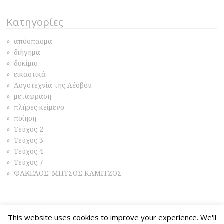
d
n
o
d
w
o
Κατηγορίες
)
w
)
απόσπασμα
διήγημα
δοκίμιο
εικαστικά
Λογοτεχνία της Λέσβου
μετάφραση
πλήρες κείμενο
ποίηση
Τεύχος 2
Τεύχος 3
Τεύχος 4
Τεύχος 7
ΦΑΚΕΛΟΣ: ΜΗΤΣΟΣ ΚΑΜΙΤΖΟΣ
This website uses cookies to improve your experience. We'll