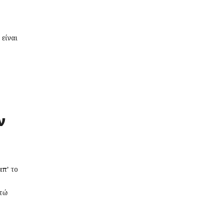
 είναι
ν
απ’ το
ντώ