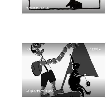
απόσπασμα
,
δοκίμιο
MAY 20, 2020
0 ΣΧΟΛΙΑ
δοκίμιο
,
πλήρες κείμενο