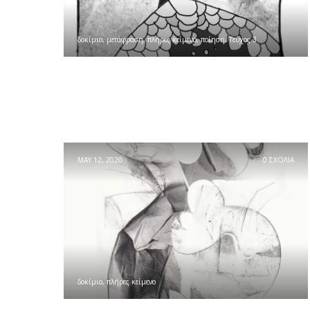
δοκίμιο
,
μετάφραση
,
πλήρες κείμενο
,
ποίηση
,
Τεύχος 3
MAY 12, 2020
0 ΣΧΟΛΙΑ
δοκίμιο
,
πλήρες κείμενο