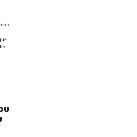
ntenu
ique
fin
ου
υ