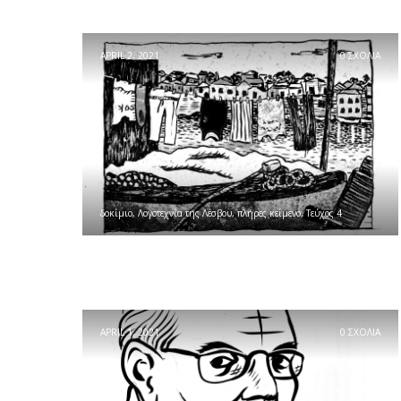
APRIL 2, 2021
0 ΣΧΟΛΙΑ
δοκίμιο
,
Λογοτεχνία της Λέσβου
,
πλήρες κείμενο
,
Τεύχος 4
APRIL 1, 2021
0 ΣΧΟΛΙΑ