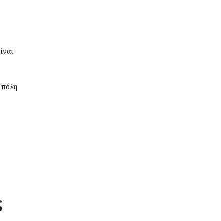
είναι
ν πόλη
ς