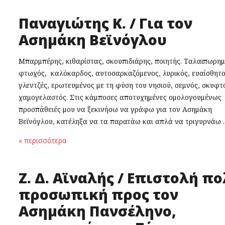
Παναγιώτης Κ. / Για τον
Ασημάκη Βεϊνόγλου
Μπαρμπέρης, κιθαρίστας, σκουπιδιάρης, ποιητής. Ταλαιπωρημ
φτωχός, καλόκαρδος, αυτοσαρκαζόμενος, λυρικός, ευαίσθητ
γλεντζές, ερωτευμένος με τη φύση του νησιού, σεμνός, σκυφτ
χαμογελαστός. Στις κάμποσες αποτυχημένες ομολογουμένως
προσπάθειές μου να ξεκινήσω να γράφω για τον Ασημάκη
Βεϊνόγλου, κατέληξα να τα παρατάω και απλά να τριγυρνάω
» περισσότερα
Ζ. Δ. Αϊναλής / Επιστολή π
προσωπική προς τον
Ασημάκη Πανσέληνο,