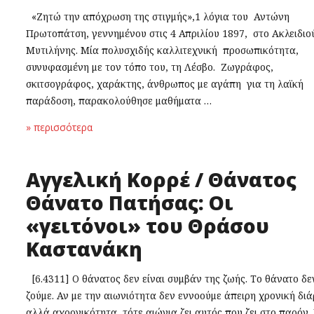
«Ζητώ την απόχρωση της στιγμής»,1 λόγια του Αντώνη
Πρωτοπάτση, γεννημένου στις 4 Απριλίου 1897, στο Ακλειδιο
Μυτιλήνης. Μία πολυσχιδής καλλιτεχνική προσωπικότητα,
συνυφασμένη με τον τόπο του, τη Λέσβο. Ζωγράφος,
σκιτσογράφος, χαράκτης, άνθρωπος με αγάπη για τη λαϊκή
παράδοση, παρακολούθησε μαθήματα …
» περισσότερα
Αγγελική Κορρέ / Θάνατος
Θάνατο Πατήσας: Οι
«γειτόνοι» του Θράσου
Καστανάκη
[6.4311] Ο θάνατος δεν είναι συμβάν της ζωής. Το θάνατο δε
ζούμε. Αν με την αιωνιότητα δεν εννοούμε άπειρη χρονική διά
αλλά αχρονικότητα, τότε αιώνια ζει αυτός που ζει στο παρόν.