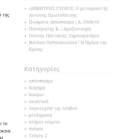
ΔΗΜΗΤΡΗΣ ΓΛΥΦΟΣ /Ο μεταφραστής
ύ της
Αντώνης Πρωτοπάτσης
Ποιήματα-Απόσπασμα / Α. Επιθετή
Παναγιώτης Κ. / Αμαξοστοιχία
Γιάννης Παττακός/ Σημειωματάριο
Νατάσα Παπανικολάου / Η Ημέρα της
Κρίσης
Κατηγορίες
απόσπασμα
διήγημα
δοκίμιο
εικαστικά
Λογοτεχνία της Λέσβου
μετάφραση
πλήρες κείμενο
ν το
ποίηση
ρκεια
Τεύχος 2
 Η