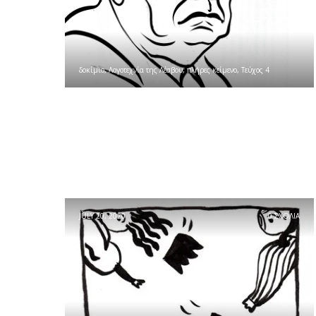
δοκίμιο
,
Λογοτεχνία της Λέσβου
,
πλήρες κείμενο
,
Τεύχος 4
JULY 20, 2020
0 ΣΧΟΛΙΑ