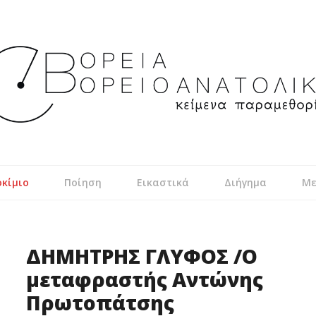
κίμιο
Ποίηση
Εικαστικά
Διήγημα
Με
ΔΗΜΗΤΡΗΣ ΓΛΥΦΟΣ /Ο
μεταφραστής Αντώνης
Πρωτοπάτσης