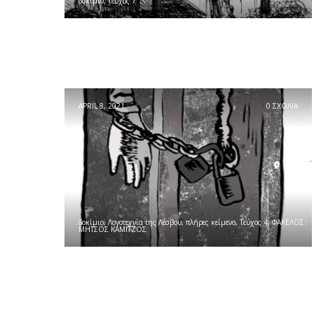
δοκίμιο
,
Τεύχος 7
APRIL 8, 2021
0 ΣΧΟΛΙΑ
δοκίμιο
,
Λογοτεχνία της Λέσβου
,
πλήρες κείμενο
,
Τεύχος 4
,
ΦΑΚΕΛΟΣ:
ΜΗΤΣΟΣ ΚΑΜΙΤΖΟΣ