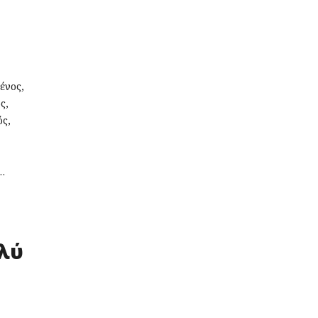
ένος,
ος,
ός,
 …
ολύ