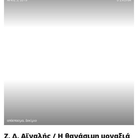
απόσπασμα
,
δοκίμιο
Ζ. Δ. Αϊναλής / Η θανάσιμη μοναξιά