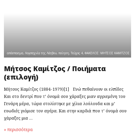
απόσπασμα
,
Λογοτεχνία της Λέσβου
,
ποίηση
,
Τεύχος 4
,
ΦΑΚΕΛΟΣ: ΜΗΤΣΟΣ ΚΑΜΙΤΖΟΣ
Μήτσος Καμίτζος / Ποιήματα
(επιλογή)
Μήτσος Καμίτζος (1884-1979)[1] Ενώ πεθαίνουν οι ελπίδες
Και στο δεντρί που τ’ όνομά σου χάραξες μιαν αγριεμένη του
Γενάρη μέρα, τώρα στολίστηκε με χίλια λούλουδα και μ’
ευωδιές γιόμισε τον αγέρα. Και στην καρδιά που τ’ όνομά σου
χάραξες μια …
» περισσότερα