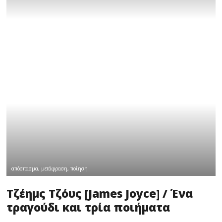
απόσπασμα
,
μετάφραση
,
ποίηση
Τζέημς Τζόυς [James Joyce] / Ένα
τραγούδι και τρία ποιήματα