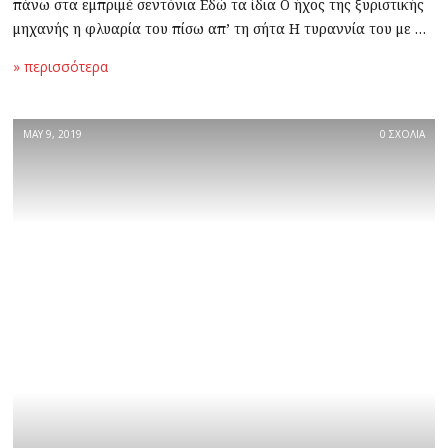
πάνω στα εμπριμέ σεντόνια Εδώ τα ίδια Ο ήχος της ξυριστικής
μηχανής η φλυαρία του πίσω απ’ τη σήτα Η τυραννία του με …
» περισσότερα
MAY 9, 2019
0 ΣΧΟΛΙΑ