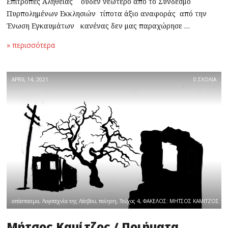
Επιτροπές Αληθείας ουδέν νεώτερο από το Σύνδεσμο
Πυρπολημένων Εκκλησιών τίποτα άξιο αναφοράς από την
Ένωση Εγκαυμάτων κανένας δεν μας παραχώρησε …
» περισσότερα
APRIL 14, 2021
0 ΣΧΟΛΙΑ
απόσπασμα
,
Λογοτεχνία της Λέσβου
,
ποίηση
,
Τεύχος 4
,
ΦΑΚΕΛΟΣ: ΜΗΤΣΟΣ ΚΑΜΙΤΖΟΣ
Μήτσος Καμίτζος / Ποιήματα