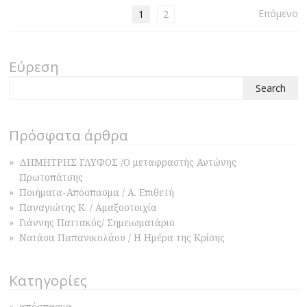
Επόμενο
1
2
Εύρεση
Search
for:
Πρόσφατα άρθρα
ΔΗΜΗΤΡΗΣ ΓΛΥΦΟΣ /Ο μεταφραστής Αντώνης
Πρωτοπάτσης
Ποιήματα-Απόσπασμα / Α. Επιθετή
Παναγιώτης Κ. / Αμαξοστοιχία
Γιάννης Παττακός/ Σημειωματάριο
Νατάσα Παπανικολάου / Η Ημέρα της Κρίσης
Κατηγορίες
απόσπασμα