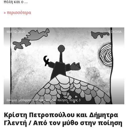
πόλη και ο …
» περισσότερα
MAY 12, 2020
0 ΣΧΟΛΙΑ
δοκίμιο
,
μετάφραση
,
πλήρες κείμενο
,
ποίηση
,
Τεύχος 3
Κρίστη Πετροπούλου και Δήμητρα
Γλεντή / Από τον μύθο στην ποίηση