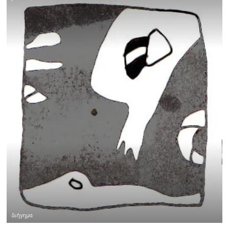
διήγημα