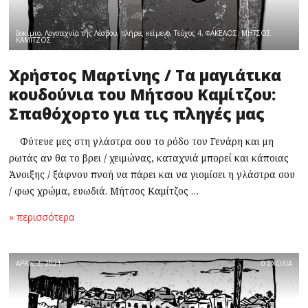
δοκίμιο
,
Λογοτεχνία της Λέσβου
,
πλήρες κείμενο
,
Τεύχος 4
,
ΦΑΚΕΛΟΣ: ΜΗΤΣΟΣ
ΚΑΜΙΤΖΟΣ
Χρήστος Μαρτίνης / Τα μαγιάτικα
κουδούνια του Μήτσου Καμίτζου:
Σπαθόχορτο για τις πληγές μας
Φύτευε μες στη γλάστρα σου το ρόδο τον Γενάρη και μη
ρωτάς αν θα το βρει / χειμώνας, καταχνιά μπορεί και κάποιας
Άνοιξης / ξάφνου πνοή να πάρει και να γιομίσει η γλάστρα σου
/ φως χρώμα, ευωδιά. Μήτσος Καμίτζος …
» περισσότερα
APRIL 2, 2021
0 ΣΧΟΛΙΑ