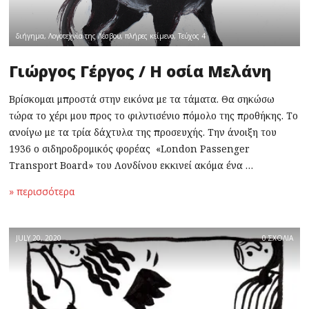
διήγημα
,
Λογοτεχνία της Λέσβου
,
πλήρες κείμενο
,
Τεύχος 4
Γιώργος Γέργος / Η οσία Μελάνη
Βρίσκομαι μπροστά στην εικόνα με τα τάματα. Θα σηκώσω
τώρα το χέρι μου προς το φιλντισένιο πόμολο της προθήκης. Το
ανοίγω με τα τρία δάχτυλα της προσευχής. Την άνοιξη του
1936 ο σιδηροδρομικός φορέας «London Passenger
Transport Board» του Λονδίνου εκκινεί ακόμα ένα …
» περισσότερα
JULY 20, 2020
0 ΣΧΟΛΙΑ