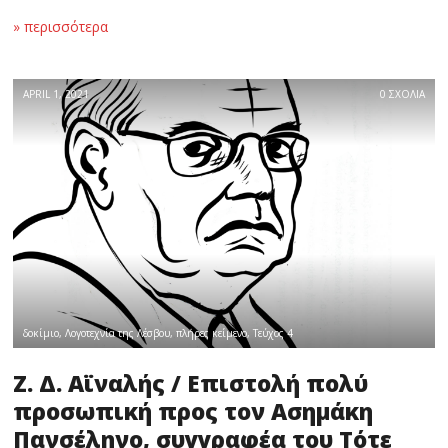
» περισσότερα
APRIL 1, 2021
0 ΣΧΟΛΙΑ
δοκίμιο
,
Λογοτεχνία της Λέσβου
,
πλήρες κείμενο
,
Τεύχος 4
Ζ. Δ. Αϊναλής / Επιστολή πολύ
προσωπική προς τον Ασημάκη
Πανσέληνο, συγγραφέα του Τότε